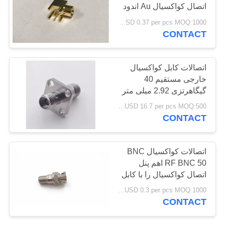
اتصال کواکسیال Au اندود
لحیم کاری
USD 0.37 per pcs MOQ:1000 عدد
PRIVACY
CONTACT
POLICY
اتصالات کابل کواکسیال
خارجی مستقیم 40
گیگاهرتزی 2.92 میلی متر
آداپتور زن به زن 4 سوراخ
USD 16.7 per pcs MOQ:500 قطعه
فلنج
CONTACT
اتصالات کواکسیال BNC
RF BNC 50 اهم پنل
اتصال کواکسیال را با کابل
سوار کنید
USD 0.3 per pcs MOQ:1000 عدد
CONTACT