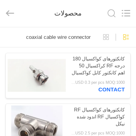
Shenzhen
Sinrui
Technology
محصولات
Co.,
Ltd..
All
Rights
Reserved.
صفحه
coaxial cable wire connector
اصلی
کانکتورهای کواکسیال 180
محصولات
درجه RF کراکسیال 50
اهم کانکتور کابل کواکسیال
درباره
نر 50 اهم
USD 0.3 per pcs MOQ:1000 عدد
CONTACT
ما
تور
کانکتورهای کواکسیال RF
کواکسیال RF اندود شده
کارخانه
نیکل
USD 2.5 per pcs MOQ:1000 عدد