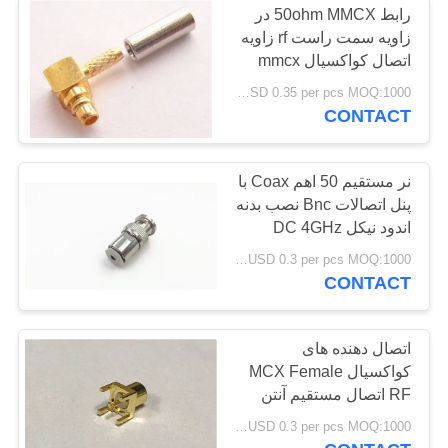
رابط 50ohm MMCX در
زاویه سمت راست rf زاویه
اتصال کواکسیال mmcx
برای اتصال کابل RG
USD 0.35 per pcs MOQ:1000 عدد
CONTACT
نر مستقیم 50 اهم Coax با
پنل اتصالات Bnc نصب بدنه
اندود نیکل DC 4GHz
USD 0.3 per pcs MOQ:1000 عدد
CONTACT
اتصال دهنده های
کواکسیال MCX Female
RF اتصال مستقیم آنتن
مکعبی PCB نصب شده
USD 0.3 per pcs MOQ:1000 عدد
است