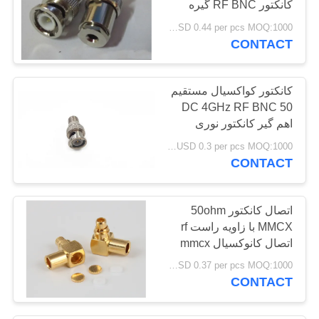
کانکتور RF BNC گیره
پلاگین Q9 Male Plug Q9
USD 0.44 per pcs MOQ:1000 عدد
با کابل
CONTACT
کانکتور کواکسیال مستقیم
DC 4GHz RF BNC 50
اهم گیر کانکتور نوری
Coax با کابل VSWR 1:
USD 0.3 per pcs MOQ:1000 عدد
1.30
CONTACT
اتصال کانکتور 50ohm
MMCX با زاویه راست rf
اتصال کانوکسیال mmcx
برای اتصال کابل نیمه
USD 0.37 per pcs MOQ:1000 عدد
فلکس
CONTACT