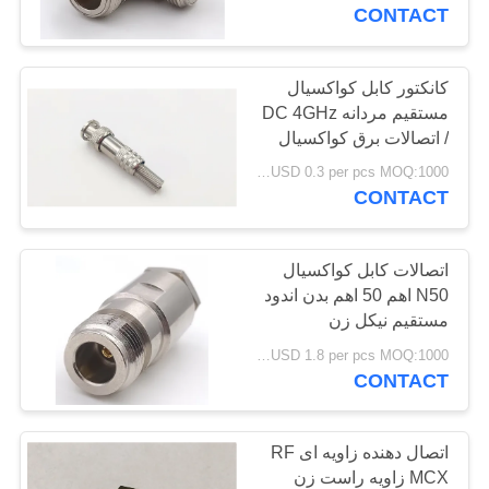
کنترل
CONTACT
کیفیت
کانکتور کابل کواکسیال
مستقیم مردانه DC 4GHz
با
/ اتصالات برق کواکسیال
ما
USD 0.3 per pcs MOQ:1000 عدد
تماس
CONTACT
بگیرید
اتصالات کابل کواکسیال
N50 اهم 50 اهم بدن اندود
درخواست
مستقیم نیکل زن
نقل
USD 1.8 per pcs MOQ:1000 عدد
قول
CONTACT
نقشه
اتصال دهنده زاویه ای RF
MCX زاویه راست زن
سایت