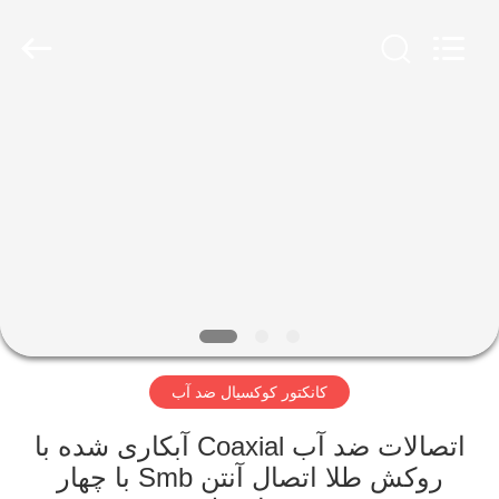
Shenzhen
Sinrui
Technology
Co.,
Ltd..
All
Rights
Reserved.
صفحه
اصلی
محصولات
درباره
ما
کانکتور کوکسیال ضد آب
تور
کارخانه
اتصالات ضد آب Coaxial آبکاری شده با
روکش طلا اتصال آنتن Smb با چهار