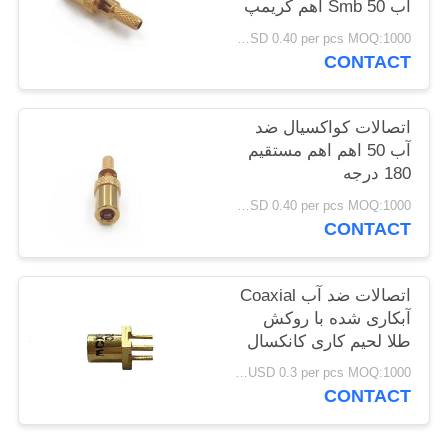
آب Smb 50 اهم کریمپ
برای کابل
USD 0.40 per pcs MOQ:1000 عدد
PRIVACY
CONTACT
POLICY
اتصالات کواکسیال ضد
آب 50 اهم اهم مستقیم
180 درجه
USD 0.40 per pcs MOQ:1000 عدد
CONTACT
اتصالات ضد آب Coaxial
آبکاری شده با روکش
طلا لحیم کاری کانکسال
زنانه مستقیم Rf زن
USD 0.3 per pcs MOQ:1000 عدد
محور
CONTACT