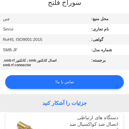
سوراخ فلنج
کنترل
کیفیت
محل منبع:
چین
نام تجاری:
Sinrui
با
گواهی:
RoHS, ISO9001:2015
ما
شماره مدل:
SMB-JF
تماس
بگیرید
برجسته:
,
اتصال کانکتور smb ، کانکتور smb rf
smb rf connector
درخواست
تماس با ما!
نقل
قول
جزئیات را آشکار کنید
نقشه
دستگاه های ارتباطی
اتصال ضد کواکسیال ضد
سایت